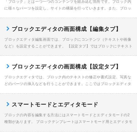
「ブロック」とは一つ一つのコンテンツを組み込む箇所です。ブロック内
に様々なパーツを設定し、サイトの構築を行っていきます。また、ブロッ
クの編集画面をブロックエディタと言います。 ブロックエディタでは、ブ
ロック内のテキストの […]
ブロックエディタの画面構成【編集タブ】
ブロックエディタ編集画面では、ブロックにコンテンツ（テキストや画像
など）を設定することができます。 【設定タブ】ではブロックにテキスト
や画像などコンテンツを設定することができます。 【CSSタブ】ではブ
ロックにデザインや […]
ブロックエディタの画面構成【設定タブ】
ブロックエディタでは、ブロック内のテキストの修正や書式設定、写真な
どのパーツの挿入などを行うことができます。ここではブロックエディタ
のデザインなどを調整できる「設定」タブ内の画面各部の名称、機能を説
明します。 【編集タブ […]
スマートモードとエディタモード
ブロックの内容を編集する方法にはスマートモードとエディタモードの2
種類があります。 ブロックテンプレートはスマートモード用とエディタモ
ード用に分かれており、テンプレートを選択すると自動的にブロックの編
集モードが設定されま […]