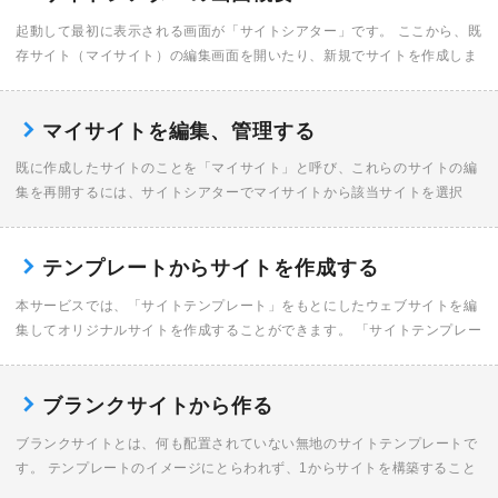
起動して最初に表示される画面が「サイトシアター」です。 ここから、既
存サイト（マイサイト）の編集画面を開いたり、新規でサイトを作成しま
す。 〈メニュー〉 クリックするとメニューが開きアプリの終了や環境設
定ができます。 〈 […]
マイサイトを編集、管理する
既に作成したサイトのことを「マイサイト」と呼び、これらのサイトの編
集を再開するには、サイトシアターでマイサイトから該当サイトを選択
し、編集を行います。 マイサイトの選択 サイトシアターで〈マイサイト
を編集〉をクリックし、 […]
テンプレートからサイトを作成する
本サービスでは、「サイトテンプレート」をもとにしたウェブサイトを編
集してオリジナルサイトを作成することができます。 「サイトテンプレー
ト」とは、1つのウェブサイトとして完成した形のテンプレートです。コ
ーナーや各種ページが […]
ブランクサイトから作る
ブランクサイトとは、何も配置されていない無地のサイトテンプレートで
す。 テンプレートのイメージにとらわれず、1からサイトを構築すること
を検討されている方にオススメです。 ブランクサイトを選択する サイト