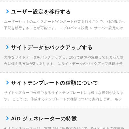
シアターで〈サイト […]
ユーザー設定を移行する
ユーザーセットのエクスポート/インポート作業を行うことで、別の環境へ
下記を移行することが可能です。 ・プロパティ設定 ＞ サーバー設定のセ
ット ・プロパティ設定 ＞ コーナー設定 ＞ 検索ロボット巡回設定のセッ
ト ・プロ […]
サイトデータをバックアップする
大事なサイトデータをバックアップし、誤って削除や変更してしまった場
合に備える方法が2つあります。 1.サイトデータのバックアップ機能を使
う 2.サイトデータを複製する サイトデータのバックアップ機能を使う サ
イトをバック […]
サイトテンプレートの種類について
サイトシアターで作成できるサイトテンプレートには様々な種類がありま
す。 ここでは、作成するテンプレートの種類について案内します。 各テ
ンプレートに関して テンプレートの種類 レスポンシブ、PC専用サイト共
に、「コーポレー […]
AiD ジェネレーターの特徴
AiD ジェネレーターは、質問項目に回答するだけで、Webサイトの作成を