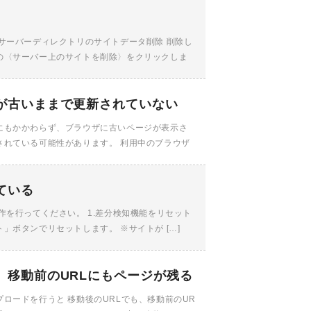
サーバーディレクトリのサイトデータ削除 削除し
の〈サーバー上のサイトを削除〉をクリックしま
が古いままで更新されていない
にもかかわらず、ブラウザに古いページが表示さ
されている可能性があります。 利用中のブラウザ
ている
を行ってください。 1.差分検知機能をリセット
ボタンでリセットします。 ※サイトが […]
、移動前のURLにもページが残る
ロードを行うと 移動後のURLでも、移動前のUR