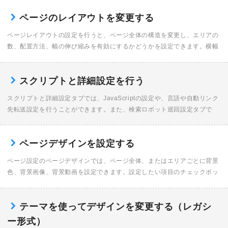
定、OpenGr […]
ページのレイアウトを変更する
ページレイアウトの設定を行うと、ページ全体の構造を変更し、エリアの
数、配置方法、幅の伸び縮みを有効にするかどうかを設定できます。横幅
の調整方法には、左揃え、中央揃え、可変（ウィンドウ幅に合わせて広が
る）の3種類があります […]
スクリプトと詳細設定を行う
スクリプトと詳細設定タブでは、JavaScriptの設定や、言語や自動リンク
先転送設定を行うことができます。また、検索ロボット巡回設定タブで
は、検索サイトの検索キーワードや表示される説明文を設定することがで
きます。 両方 […]
ページデザインを設定する
ページ設定のページデザインでは、ページ全体、またはエリアごとに背景
色、背景画像、背景動画を設定できます。設定したい項目のチェックボッ
クスをオンにして、背景色や画像、動画を選択します。 ページデザインを
開く サイトエディタ […]
テーマを使ってデザインを変更する（レガシ
ー形式）