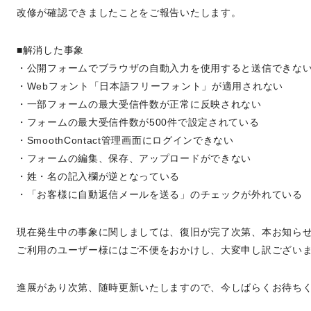
改修が確認できましたことをご報告いたします。
■解消した事象
・公開フォームでブラウザの自動入力を使用すると送信できな
・Webフォント「日本語フリーフォント」が適用されない
・一部フォームの最大受信件数が正常に反映されない
・フォームの最大受信件数が500件で設定されている
・SmoothContact管理画面にログインできない
・フォームの編集、保存、アップロードができない
・姓・名の記入欄が逆となっている
・「お客様に自動返信メールを送る」のチェックが外れている
現在発生中の事象に関しましては、復旧が完了次第、本お知ら
ご利用のユーザー様にはご不便をおかけし、大変申し訳ござい
進展があり次第、随時更新いたしますので、今しばらくお待ち