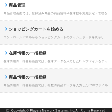
了後、イプシロン内に設定して頂く内容です。 下記を登録する事で、お客
商品管理
様のサイトとイ […]
商品管理画面では、登録済み商品の商品情報や在庫数を変更設定・管理を
行うことができます。 商品管理画面を表示する サイドバーの〈商品管
理〉をクリックします。 登録商品を管理する 表示順 プルダウンメニュー
ショッピングカートを始める
から表示順を選ぶこ […]
コントロールパネルからショッピングカートのダッシュボードを表示し
て、ショップを作成します。 コースを選択する コントロールパネルを表
示し、利用するコースの〈各種設定〉をクリックします。 ショッピングカ
在庫情報の一括登録
ートの設定画面を表示 […]
在庫情報の一括登録画面では、在庫データを入力したCSVファイルをアッ
プロードすることで、 複数の既存商品の在庫情報をまとめて更新すること
ができます。 一括登録するデータ種別を選択する サイドバーの〈データ
商品情報の一括登録
一括登録〉にカー […]
商品情報の一括登録画面では、複数の商品データを入力したCSVファイル
をアップロードすることで、 複数の商品情報をまとめて登録したり更新す
ることができます。 ここでは、新規で商品情報を一括登録する手順をみて
みましょう。 一 […]
Copyright © Players Network Systems, Inc. All Rights Reserved.