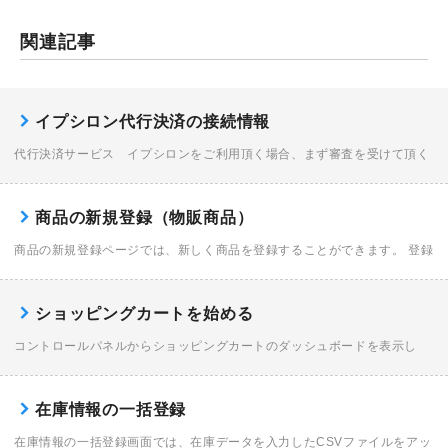
関連記事
イプシロン代行決済の接続情報
代行決済サービス イプシロンをご利用頂く場合、まず審査を受けて頂く
必要があります。 審査には40〜60日程度時間がかかります。 この審査終
了後、イプシロン内に設定して頂く内容です。 下記を登録する事で、お客
商品の新規登録（物販商品）
様のサイトとイ […]
商品の新規登録ページでは、新しく商品を登録することができます。 登録
可能な商品数は1000点までとなります。 商品数1,000点 × バリエーショ
ン1・6パターン × バリエーション2・6パターン 最大で合計36,000 […]
ショッピングカートを始める
コントロールパネルからショッピングカートのダッシュボードを表示し
て、ショップを作成します。 コースを選択する コントロールパネルを表
示し、利用するコースの〈各種設定〉をクリックします。 ショッピングカ
在庫情報の一括登録
ートの設定画面を表示 […]
在庫情報の一括登録画面では、在庫データを入力したCSVファイルをアッ